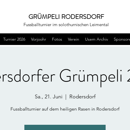
GRÜMPELI RODERSDORF
Fussballturnier im solothurnischen Leimental
Turnier 2026
Vorjoohr
Fotos
Verein
Usem Archiv
Sponsor
rsdorfer Grümpeli
Sa., 21. Juni
  |  
Rodersdorf
Fussballturnier auf dem heiligen Rasen in Rodersdorf