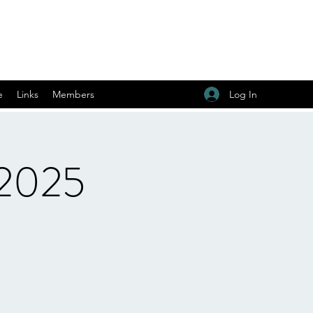
Log In
e
Links
Members
 2025