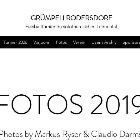
GRÜMPELI RODERSDORF
Fussballturnier im solothurnischen Leimental
Turnier 2026
Vorjoohr
Fotos
Verein
Usem Archiv
Sponsor
FOTOS 201
Photos by Markus Ryser & Claudio Darm